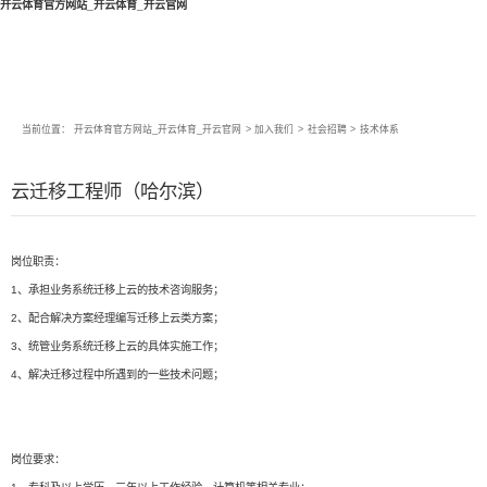
开云体育官方网站_开云体育_开云官网
当前位置：
开云体育官方网站_开云体育_开云官网
>
加入我们
>
社会招聘
>
技术体系
云迁移工程师（哈尔滨）
岗位职责：
1、承担业务系统迁移上云的技术咨询服务；
2、配合解决方案经理编写迁移上云类方案；
3、统管业务系统迁移上云的具体实施工作；
4、解决迁移过程中所遇到的一些技术问题；
岗位要求：