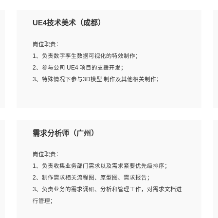
UE4技术美术（成都）
岗位职责：
1、负责数字孪生数据可视化的特效制作；
2、参与公司 UE4 项目的支援开发；
3、特殊情况下参与3D模型 制作及其他相关制作；
岗位要求：
1、全日制本科以上学历，美术、动画相关专业毕业，具有
需求分析师（广州）
相关效果制作经验2年以上；
2、熟练掌握 Particle 或 Niagara 制作特效模块；
岗位职责：
3、想象力丰富, 有一定的艺术审美深度；
1、负责收集业务部门需求以及需求紧要优先级排序；
4、有良好的场景特效搭建功底；
2、制作需求相关流程图、原型图、需求报告；
5、熟悉 3Ds Max 或者 Maya；
3、负责业务的需求调研、分析和管理工作，对需求文档进
6、有良好的沟通能力和团队合作意识；
行管理；
7、参与过建筑结构表现相关项目者优先
4、发现业务操作流程中的痛点，并提出对应的解决方案；