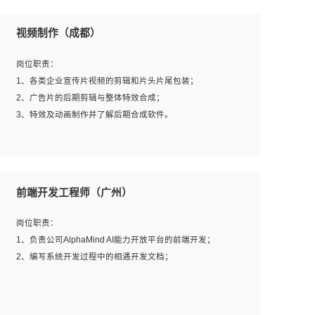
视频制作（成都）
岗位职责：
1、各类企业宣传片视频的剪辑和片头片尾包装；
2、广告片的后期剪辑与整体特效合成；
3、特效及动画制作并了解后期合成软件。
岗位要求：
1、热爱影视，责任心强，有强烈的兴趣和后期制作的主观
前端开发工程师（广州）
能动性；
2、熟练使用After Effect、Photo Shop、熟练掌握视频剪辑
岗位职责：
和特效包装软件；
1、负责公司AlphaMind AI能力开放平台的前端开发；
3、能对影片后期进行整体调色控制，具备一定审美感；
2、编写系统开发过程中的相遇开发文档；
4、在剪辑上会思考，有一定编导思维；
5、踏实， 勤奋，愿意在工作中不断学习，提高自我；
6、能与同事友好相处。
岗位要求：