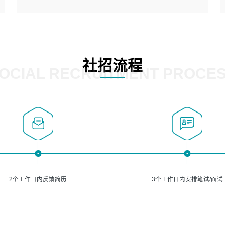
5、熟悉主流的分类算法、聚类算法和关联分析算法原理，
能熟练使用神经网络算法的进行业务建模；
岗位要求：
6、对OCR领域有深入的研究，熟悉模型调参，压缩和整型
1、精通java编程，熟悉vue和jsp编程；
化方法；
2、熟悉linux命令；
7、熟悉mysql、oracle、MongoDB、redis等其中一种数据
3、熟练使用springmvc、springcloud、webservice等框架
社招流程
库使用。
进行开发；
OCIAL RECRUITMENT PROCE
4、熟练使用oracle、mysql进行开发；
5、熟悉流程开发如使用activiti；
6、计算机相关专业本科以上学历，3年以上开发工作经验。
2个工作日内反馈简历
3个工作日内安排笔试/面试