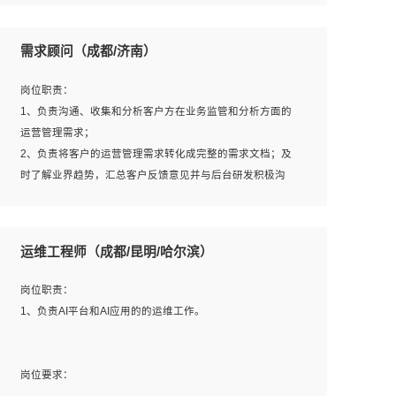
6、熟悉主流数据库、应用服务器、中间件部署架构和运维
用；
方法；
5、根据业务架构设计与业务需求，上接业务设计下接系统
需求顾问（成都/济南）
7、具备资源池迁移、应用及数据迁移、异构数据迁移相关
设计，编写系统概要设计，指导技术骨干进行系统详细设
经验；
计。
岗位职责：
8、具有HCIE/H3CIE/VMware/阿里云等云计算方向认证者
1、负责沟通、收集和分析客户方在业务监管和分析方面的
优先；
运营管理需求；
岗位要求：
2、负责将客户的运营管理需求转化成完整的需求文档；及
1、全日制统招本科及以上学历，计算机相关专业毕业，5年
时了解业界趋势，汇总客户反馈意见并与后台研发积极沟
以上开发工作经验；
通，从而提升产品在市场中的竞争力；
2、具有扎实的java编程功底和良好的编码习惯，有分布
3、配合客户整理项目汇报材料。
式、多线程及高并发系统开发经验和性能调优经验尤佳；熟
运维工程师（成都/昆明/哈尔滨）
悉JVM调优；掌握基础中间件、基础架构方案和云平台、云
产品功能特性，熟练使用相关平台的功能和了解其背后实现
岗位要求：
岗位职责：
机制；
1、3年以上运营或解决方案的工作经验。
1、负责AI平台和AI应用的的运维工作。
3、精通主流开发框架经验，精通一门主流开发语言；熟悉
2、具备良好的逻辑能力、沟通能力和文字处理能力，能够
主流开源框架源码；
从海量数据中发现关键特征，可独立提出完整的优化方案,
4、具有一定的大中型项目参与经验，有中间件、基础组件
并推动方案执行达成结果；熟练使用PPT、WORD、
岗位要求：
和框架的研发经验，具备研发管理流程建设经验；
EXCEL等办公软件；