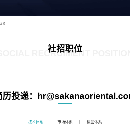
体系
社招职位
SOCIAL RECRUIMENT POSITIO
历投递：hr@sakanaoriental.c
技术体系
市场体系
运营体系