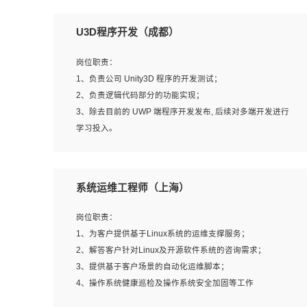
U3D程序开发（成都）
岗位职责：
1、负责公司 Unity3D 程序的开发测试；
2、负责逻辑代码部分的功能实现；
3、除去目前的 UWP 端程序开发发布, 后续对多端开发进行
学习投入。
岗位要求：
系统运维工程师（上海）
1、全日制本科相关专业，具有相关开发经验?年以上；
2、熟练掌握 Unity3D 程序开发，精通 C# 语言开发；
岗位职责：
3、具有大量插件的使用调试经历，开发测试过 UWP 端程
1、为客户提供基于Linux系统的运维支撑服务；
序者优先；
2、解答客户针对Linux及开源软件系统的咨询需求；
4、有良好的沟通能力和团队合作意识；
3、提供基于客户场景的自动化运维脚本；
5、开发过 HoloLens 程序者优先。
4、操作系统健康巡检及操作系统安全加固等工作